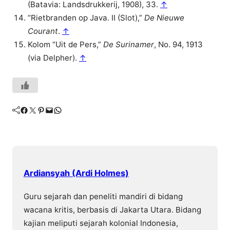
(Batavia: Landsdrukkerij, 1908), 33.
↑
“Rietbranden op Java. II (Slot),”
De Nieuwe
Courant
.
↑
Kolom “Uit de Pers,”
De Surinamer
, No. 94, 1913
(via Delpher).
↑
Facebook
Twitter
Pinterest
Mail
WhatsApp
Ardiansyah (Ardi Holmes)
Guru sejarah dan peneliti mandiri di bidang
wacana kritis, berbasis di Jakarta Utara. Bidang
kajian meliputi sejarah kolonial Indonesia,