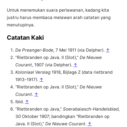
Untuk menemukan suara perlawanan, kadang kita
justru harus membaca melawan arah catatan yang
menutupinya.
Catatan Kaki
De Preanger-Bode
, 7 Mei 1911 (via Delpher).
↑
“Rietbranden op Java. II (Slot),”
De Nieuwe
Courant
, 1907 (via Delpher).
↑
Koloniaal Verslag
1918, Bijlage Z (data rietbrand
1913-1917).
↑
“Rietbranden op Java. II (Slot),”
De Nieuwe
Courant
.
↑
Ibid.
↑
“Rietbranden op Java,”
Soerabaiasch-Handelsblad
,
30 Oktober 1907; bandingkan “Rietbranden op
Java. II (Slot),”
De Nieuwe Courant
.
↑