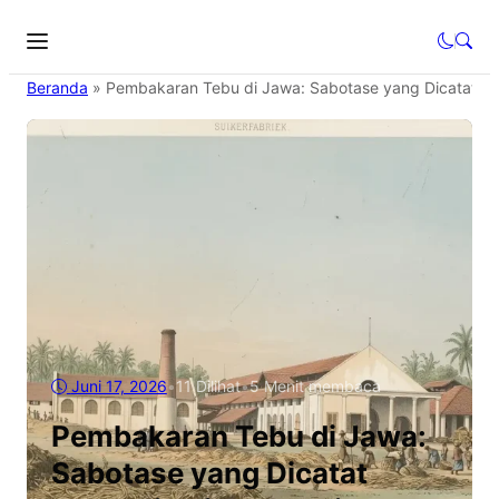
Beranda
»
Pembakaran Tebu di Jawa: Sabotase yang Dicatat se
Juni 17, 2026
•
11
Dilihat
•
5 Menit membaca
Pembakaran Tebu di Jawa:
Sabotase yang Dicatat