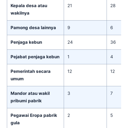
Kepala desa atau
21
28
wakilnya
Pamong desa lainnya
9
6
Penjaga kebun
24
36
Pejabat penjaga kebun
1
4
Pemerintah secara
12
12
umum
Mandor atau wakil
3
7
pribumi pabrik
Pegawai Eropa pabrik
2
5
gula