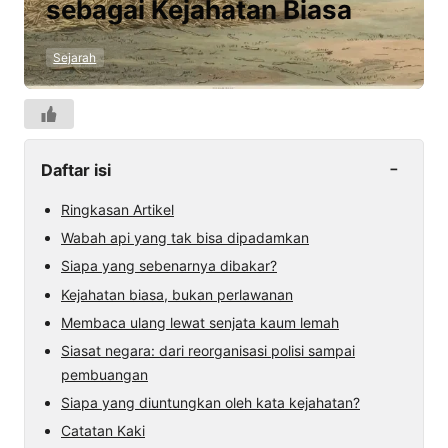
sebagai Kejahatan Biasa
Sejarah
-
Daftar isi
Ringkasan Artikel
Wabah api yang tak bisa dipadamkan
Siapa yang sebenarnya dibakar?
Kejahatan biasa, bukan perlawanan
Membaca ulang lewat senjata kaum lemah
Siasat negara: dari reorganisasi polisi sampai
pembuangan
Siapa yang diuntungkan oleh kata kejahatan?
Catatan Kaki