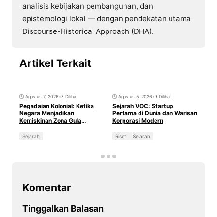
analisis kebijakan pembangunan, dan
epistemologi lokal — dengan pendekatan utama
Discourse-Historical Approach (DHA).
Artikel Terkait
Agustus 7, 2026
•
3 Dilihat
Agustus 5, 2026
•
9 Dilihat
Ag
Pegadaian Kolonial: Ketika
Sejarah VOC: Startup
Sirk
Negara Menjadikan
Pertama di Dunia dan Warisan
Rah
Kemiskinan Zona Gula
Korporasi Modern
Pab
sebagai Bisnis
Sejarah
Riset
Sejarah
Sej
Komentar
Tinggalkan Balasan