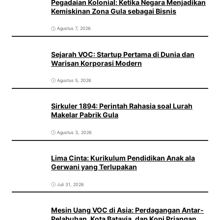
Pegadaian Kolonial: Ketika Negara Menjadikan
Kemiskinan Zona Gula sebagai Bisnis
Agustus 7, 2026
Sejarah VOC: Startup Pertama di Dunia dan
Warisan Korporasi Modern
Agustus 5, 2026
Sirkuler 1894: Perintah Rahasia soal Lurah
Makelar Pabrik Gula
Agustus 3, 2026
Lima Cinta: Kurikulum Pendidikan Anak ala
Gerwani yang Terlupakan
Juli 31, 2026
Mesin Uang VOC di Asia: Perdagangan Antar-
Pelabuhan, Kota Batavia, dan Kopi Priangan