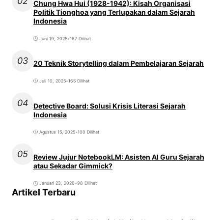
02
Chung Hwa Hui (1928-1942): Kisah Organisasi
Politik Tionghoa yang Terlupakan dalam Sejarah
Indonesia
Juni 19, 2025
•
187 Dilihat
03
20 Teknik Storytelling dalam Pembelajaran Sejarah
Juli 10, 2025
•
165 Dilihat
04
Detective Board: Solusi Krisis Literasi Sejarah
Indonesia
Agustus 15, 2025
•
100 Dilihat
05
Review Jujur NotebookLM: Asisten AI Guru Sejarah
atau Sekadar Gimmick?
Januari 23, 2026
•
98 Dilihat
Artikel Terbaru