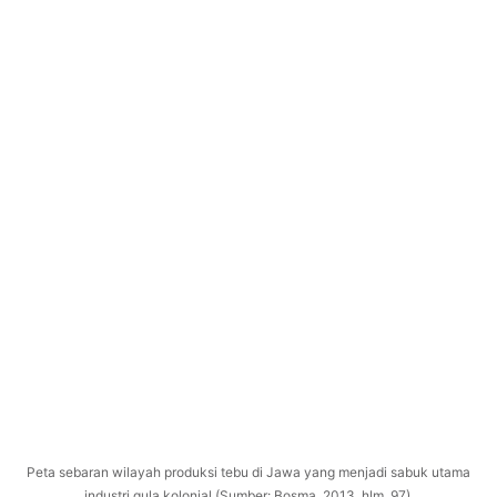
Peta sebaran wilayah produksi tebu di Jawa yang menjadi sabuk utama
industri gula kolonial (Sumber: Bosma, 2013, hlm. 97).