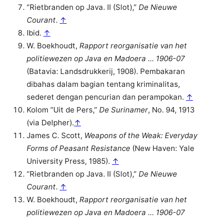
“Rietbranden op Java. II (Slot),”
De Nieuwe
Courant
.
↑
Ibid.
↑
W. Boekhoudt,
Rapport reorganisatie van het
politiewezen op Java en Madoera … 1906-07
(Batavia: Landsdrukkerij, 1908). Pembakaran
dibahas dalam bagian tentang kriminalitas,
sederet dengan pencurian dan perampokan.
↑
Kolom “Uit de Pers,”
De Surinamer
, No. 94, 1913
(via Delpher).
↑
James C. Scott,
Weapons of the Weak: Everyday
Forms of Peasant Resistance
(New Haven: Yale
University Press, 1985).
↑
“Rietbranden op Java. II (Slot),”
De Nieuwe
Courant
.
↑
W. Boekhoudt,
Rapport reorganisatie van het
politiewezen op Java en Madoera … 1906-07